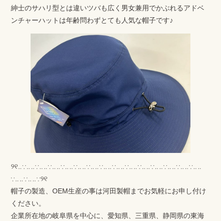
紳士のサハリ型とは違いツバも広く男女兼用でかぶれるアドベ
ンチャーハットは年齢問わずとても人気な帽子です♪
୨୧‥∵‥‥∵‥‥∵‥‥∵‥‥∵‥‥∵‥‥∵‥‥∵‥‥∵‥‥∵‥‥∵‥‥∵‥‥∵‥‥∵‥‥
∵‥‥∵‥‥∵୨୧
帽子の製造、OEM生産の事は河田製帽までお気軽にお申し付け
ください。
企業所在地の岐阜県を中心に、愛知県、三重県、静岡県の東海