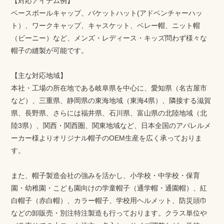
【対応アイテム例】
ベースボールキャップ、バケットハット(アドベンチャーハッ
ト）、ワークキャップ、キャスケット、ベレー帽、ニット帽
（ビーニー）など、メンズ・レディース・キッズ問わず様々な
帽子の縫製が可能です。
【主な対応地域】
本社・工場の所在地である岐阜県を中心に、愛知県（名古屋市
など）、三重県、静岡県の東海地域（東海4県）、隣接する滋賀
県、長野県、さらには福井県、石川県、富山県の北陸地域（北
陸3県）、関西・関西圏、関東地域など、日本全国のアパレルメ
ーカー様よりオリジナル帽子のOEM生産を広く承っておりま
す。
また、帽子製造会社の強みを活かし、小学校・中学校・保育
園・幼稚園・こども園向けの学童帽子（通学帽・通園帽）、紅
白帽子（赤白帽）、カラー帽子、学校用ヘルメット、防災頭巾
などの卸販売・別注特注製造も行っております。クラス単位や