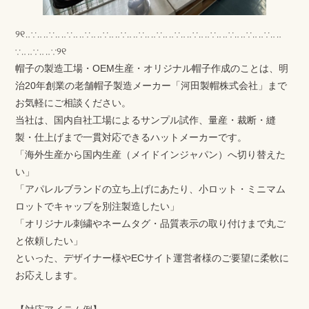
୨୧‥∵‥‥∵‥‥∵‥‥∵‥‥∵‥‥∵‥‥∵‥‥∵‥‥∵‥‥∵‥‥∵‥‥∵‥‥∵‥‥∵‥‥
∵‥‥∵‥‥∵୨୧
帽子の製造工場・OEM生産・オリジナル帽子作成のことは、明
治20年創業の老舗帽子製造メーカー「河田製帽株式会社」まで
お気軽にご相談ください。
当社は、国内自社工場によるサンプル試作、量産・裁断・縫
製・仕上げまで一貫対応できるハットメーカーです。
「海外生産から国内生産（メイドインジャパン）へ切り替えた
い」
「アパレルブランドの立ち上げにあたり、小ロット・ミニマム
ロットでキャップを別注製造したい」
「オリジナル刺繍やネームタグ・品質表示の取り付けまで丸ご
と依頼したい」
といった、デザイナー様やECサイト運営者様のご要望に柔軟に
お応えします。