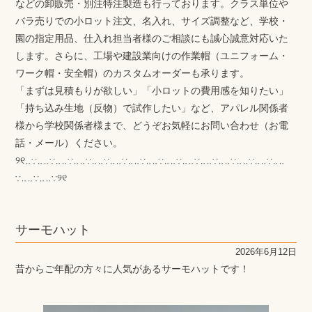
などの卸販売・別注特注製造も行っております。クラス単位や
バラ売りでの小ロット注文、名入れ、サイズ調整など、学校・
園の指定用品、仕入れ担当者様のご相談にも誠心誠意対応いた
します。さらに、工場や建設業向けの作業帽（ユニフォーム・
ワーク帽・安全帽）のカスタムオーダーも承ります。
「まずは見積もりが欲しい」「小ロットの費用感を知りたい」
「持ち込み生地（反物）で試作したい」など、アパレル関係者
様から学校関係者様まで、どうぞお気軽にお問い合わせ（お電
話・メール）ください。
୨୧‥∵‥‥∵‥‥∵‥‥∵‥‥∵‥‥∵‥‥∵‥‥∵‥‥∵‥‥∵‥‥∵‥‥∵‥‥∵‥‥∵‥‥
∵‥‥∵‥‥∵୨୧
サーモハット
2026年6月12日
昔からご年配の方々に人気があるサーモハットです！