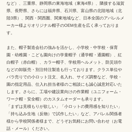
など）、三重県、静岡県の東海地域（東海4県）、隣接する滋賀
県、長野県、さらには福井県、石川県、富山県の北陸地域（北
陸3県）、関西・関西圏、関東地域など、日本全国のアパレルメ
ーカー様よりオリジナル帽子のOEM生産を広く承っておりま
す。
また、帽子製造会社の強みを活かし、小学校・中学校・保育
園・幼稚園・こども園向けの学童帽子（通学帽・通園帽）、紅
白帽子（赤白帽）、カラー帽子、学校用ヘルメット、防災頭巾
などの卸販売・別注特注製造も行っております。クラス単位や
バラ売りでの小ロット注文、名入れ、サイズ調整など、学校・
園の指定用品、仕入れ担当者様のご相談にも誠心誠意対応いた
します。さらに、工場や建設業向けの作業帽（ユニフォーム・
ワーク帽・安全帽）のカスタムオーダーも承ります。
「まずは見積もりが欲しい」「小ロットの費用感を知りたい」
「持ち込み生地（反物）で試作したい」など、アパレル関係者
様から学校関係者様まで、どうぞお気軽にお問い合わせ（お電
話・メール）ください。