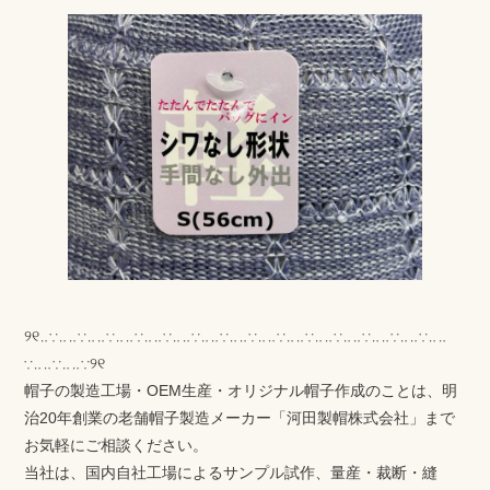
୨୧‥∵‥‥∵‥‥∵‥‥∵‥‥∵‥‥∵‥‥∵‥‥∵‥‥∵‥‥∵‥‥∵‥‥∵‥‥∵‥‥∵‥‥
∵‥‥∵‥‥∵୨୧
帽子の製造工場・OEM生産・オリジナル帽子作成のことは、明
治20年創業の老舗帽子製造メーカー「河田製帽株式会社」まで
お気軽にご相談ください。
当社は、国内自社工場によるサンプル試作、量産・裁断・縫