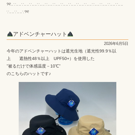
୨୧‥∵‥‥∵‥‥∵‥‥∵‥‥∵‥‥∵‥‥∵‥‥∵‥‥∵‥‥∵‥‥∵‥‥∵‥‥∵‥‥∵‥‥
∵‥‥∵‥‥∵୨୧
アドベンチャーハット
2026年6月5日
今年のアドベンチャーハットは遮光生地（遮光性99.9％以
上 遮熱性48％以上 UPF50+）を使用した
”被るだけで体感温度－10℃”
のこちらのハットです♪