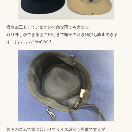
撥水加工もしていますので急な雨でも大丈夫！
取り外しができるあご紐付きで帽子の吹き飛びも防止できま
す ( ⁎ᵕᴗᵕ⁎ ﾉﾉﾞ☆ﾊﾟﾁﾊﾟﾁ
後ろのゴムで頭に合わせてサイズ調節も可能です☆彡