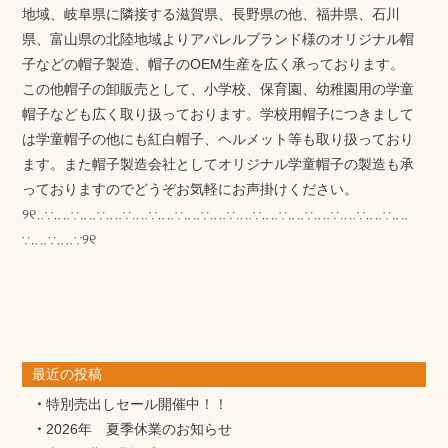
地域、岐阜県に隣接する滋賀県、長野県の他、福井県、石川
県、富山県の北陸地域よりアパレルブランド様のオリジナル帽
子などの帽子製造、帽子のOEM生産を広く承っております。
この他帽子の卸販売として、小学校、保育園、幼稚園用の学童
帽子なども広く取り扱っております。学校用帽子につきまして
は学童帽子の他にも紅白帽子、ヘルメット等も取り扱っており
ます。また帽子製造会社としてオリジナル学童帽子の製造も承
っておりますのでどうぞお気軽にお声掛けください。
୨୧‥∵‥‥∵‥‥∵‥‥∵‥‥∵‥‥∵‥‥∵‥‥∵‥‥∵‥‥∵‥‥∵‥‥∵‥‥∵‥‥∵‥‥
∵‥‥∵‥‥∵୨୧
最近の投稿
特別売出しセール開催中！！
2026年 夏季休業のお知らせ