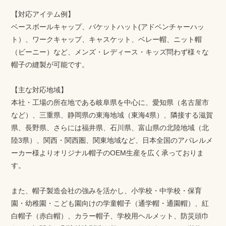
【対応アイテム例】
ベースボールキャップ、バケットハット(アドベンチャーハッ
ト）、ワークキャップ、キャスケット、ベレー帽、ニット帽
（ビーニー）など、メンズ・レディース・キッズ問わず様々な
帽子の縫製が可能です。
【主な対応地域】
本社・工場の所在地である岐阜県を中心に、愛知県（名古屋市
など）、三重県、静岡県の東海地域（東海4県）、隣接する滋賀
県、長野県、さらには福井県、石川県、富山県の北陸地域（北
陸3県）、関西・関西圏、関東地域など、日本全国のアパレルメ
ーカー様よりオリジナル帽子のOEM生産を広く承っておりま
す。
また、帽子製造会社の強みを活かし、小学校・中学校・保育
園・幼稚園・こども園向けの学童帽子（通学帽・通園帽）、紅
白帽子（赤白帽）、カラー帽子、学校用ヘルメット、防災頭巾