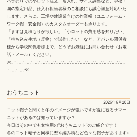
バラ売りでの小ロット注文、名入れ、サイズ調整など、学校・
園の指定用品、仕入れ担当者様のご相談にも誠心誠意対応いた
します。さらに、工場や建設業向けの作業帽（ユニフォーム・
ワーク帽・安全帽）のカスタムオーダーも承ります。
「まずは見積もりが欲しい」「小ロットの費用感を知りたい」
「持ち込み生地（反物）で試作したい」など、アパレル関係者
様から学校関係者様まで、どうぞお気軽にお問い合わせ（お電
話・メール）ください。
୨୧‥∵‥‥∵‥‥∵‥‥∵‥‥∵‥‥∵‥‥∵‥‥∵‥‥∵‥‥∵‥‥∵‥‥∵‥‥∵‥‥∵‥‥
∵‥‥∵‥‥∵୨୧
おうちニット
2026年6月18日
ニット帽子と聞くと冬のイメージが強いですが夏に被るサマー
ニットがあるのは知っていますか？
今日はその中でも女性用の’’おうちニット’’のご紹介です！
冬のニット帽子と同様に型や編み柄など色々な帽子があります♪