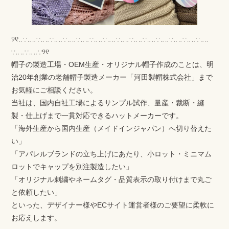
୨୧‥∵‥‥∵‥‥∵‥‥∵‥‥∵‥‥∵‥‥∵‥‥∵‥‥∵‥‥∵‥‥∵‥‥∵‥‥∵‥‥∵‥‥
∵‥‥∵‥‥∵୨୧
帽子の製造工場・OEM生産・オリジナル帽子作成のことは、明
治20年創業の老舗帽子製造メーカー「河田製帽株式会社」まで
お気軽にご相談ください。
当社は、国内自社工場によるサンプル試作、量産・裁断・縫
製・仕上げまで一貫対応できるハットメーカーです。
「海外生産から国内生産（メイドインジャパン）へ切り替えた
い」
「アパレルブランドの立ち上げにあたり、小ロット・ミニマム
ロットでキャップを別注製造したい」
「オリジナル刺繍やネームタグ・品質表示の取り付けまで丸ご
と依頼したい」
といった、デザイナー様やECサイト運営者様のご要望に柔軟に
お応えします。