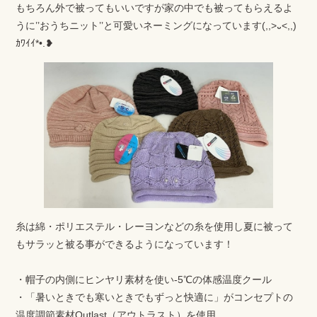
もちろん外で被ってもいいですが家の中でも被ってもらえるよ
うに’’おうちニット’’と可愛いネーミングになっています(,,>᎑<,,)
ｶﾜｲｲ*•.❥
糸は綿・ポリエステル・レーヨンなどの糸を使用し夏に被って
もサラッと被る事ができるようになっています！
・帽子の内側にヒンヤリ素材を使い-5℃の体感温度クール
・「暑いときでも寒いときでもずっと快適に」がコンセプトの
温度調節素材Outlast（アウトラスト）を使用