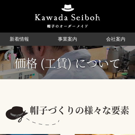
新着情報
事業案内
会社案内
価格 (工賃) について
オンラインショップ
Other Order
帽子ＯＥＭ
価格 (工賃) について
帽子づくりの様々な要素