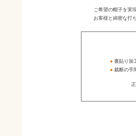
ご希望の帽子を実
お客様と綿密な打
●
裏貼り加
●
裁断の手
正