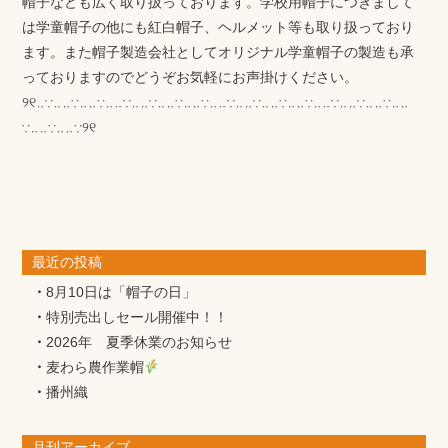
帽子なども広く取り扱っております。学校用帽子につきまして
は学童帽子の他にも紅白帽子、ヘルメット等も取り扱っており
ます。また帽子製造会社としてオリジナル学童帽子の製造も承
っておりますのでどうぞお気軽にお声掛けください。
୨୧‥∵‥‥∵‥‥∵‥‥∵‥‥∵‥‥∵‥‥∵‥‥∵‥‥∵‥‥∵‥‥∵‥‥∵‥‥∵‥‥∵‥‥
∵‥‥∵‥‥∵୨୧
最近の投稿
8月10日は「帽子の日」
特別売出しセール開催中！！
2026年 夏季休業のお知らせ
麦わら農作業帽
播州織
月刊アーカイブ