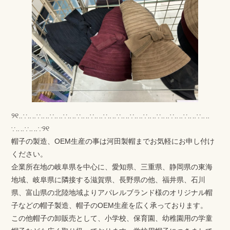
୨୧‥∵‥‥∵‥‥∵‥‥∵‥‥∵‥‥∵‥‥∵‥‥∵‥‥∵‥‥∵‥‥∵‥‥∵‥‥∵‥‥∵‥‥
∵‥‥∵‥‥∵୨୧
帽子の製造、OEM生産の事は河田製帽までお気軽にお申し付け
ください。
企業所在地の岐阜県を中心に、愛知県、三重県、静岡県の東海
地域、岐阜県に隣接する滋賀県、長野県の他、福井県、石川
県、富山県の北陸地域よりアパレルブランド様のオリジナル帽
子などの帽子製造、帽子のOEM生産を広く承っております。
この他帽子の卸販売として、小学校、保育園、幼稚園用の学童