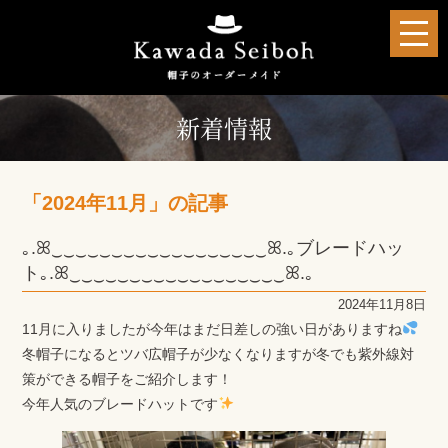
新着情報
「2024年11月」の記事
｡.ꕤ‿‿‿‿‿‿‿‿‿‿‿‿‿‿‿‿‿‿ꕤ.｡ブレードハッ
ト｡.ꕤ‿‿‿‿‿‿‿‿‿‿‿‿‿‿‿‿‿‿ꕤ.｡
2024年11月8日
11月に入りましたが今年はまだ日差しの強い日がありますね
冬帽子になるとツバ広帽子が少なくなりますが冬でも紫外線対
策ができる帽子をご紹介します！
今年人気のブレードハットです