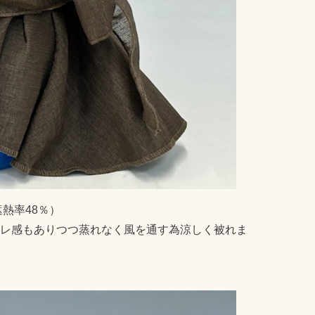
遮熱率48％）
レ感もありつつ蒸れなく風を通す為涼しく被れま