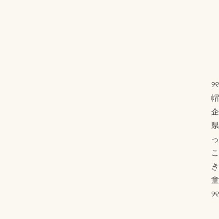
୨
帽
企
県
っ
こ
き
童
୨