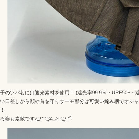
子のツバ芯には遮光素材を使用！ (遮光率99.9％・UPF50+・
い日差しから顔や首を守りサーモ部分は可愛い編み柄でオシャ
！
ろ姿も素敵ですね꒰* ॢꈍ◡ꈍ ॢ꒱.*˚‧