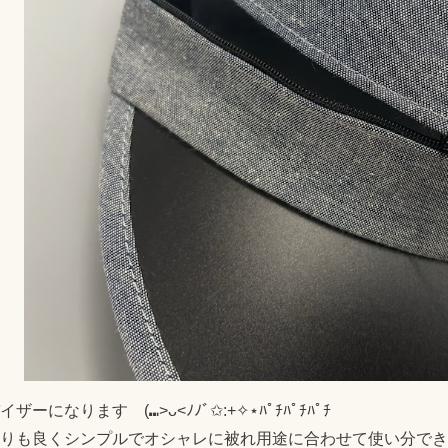
イザーになります (⑉>ᴗ<ﾉﾉﾞ✩:+✧︎⋆ﾊﾟﾁﾊﾟﾁﾊﾟﾁ
りも良くシンプルでオシャレに被れ用途に合わせて使い分でき