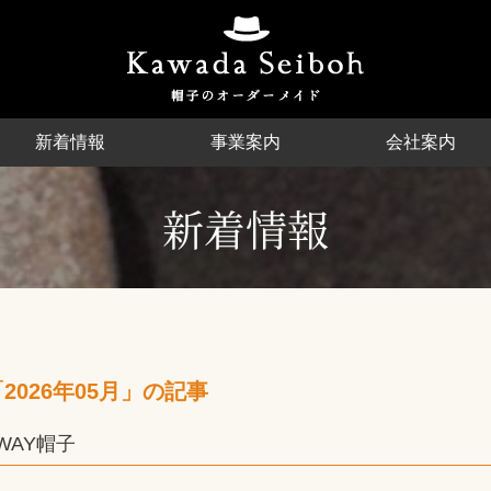
新着情報
事業案内
会社案内
価格 (工賃) について
オンラインショップ
Other Order
帽子ＯＥＭ
新着情報
2026年05月」の記事
WAY帽子