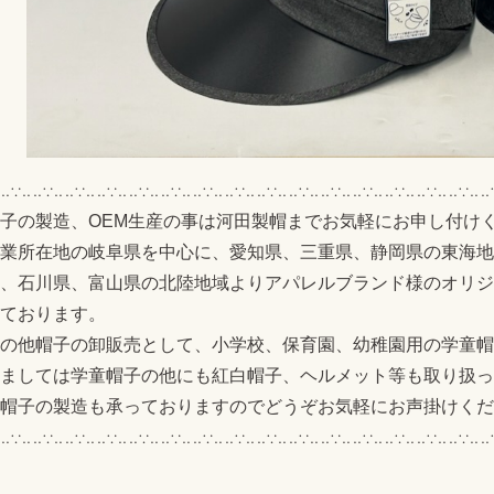
୧‥∵‥‥∵‥‥∵‥‥∵‥‥∵‥‥∵‥‥∵‥‥∵‥‥∵‥‥∵‥‥∵‥‥∵‥‥∵‥‥∵‥‥∵‥‥
子の製造、OEM生産の事は河田製帽までお気軽にお申し付け
業所在地の岐阜県を中心に、愛知県、三重県、静岡県の東海地
、石川県、富山県の北陸地域よりアパレルブランド様のオリジ
ております。
の他帽子の卸販売として、小学校、保育園、幼稚園用の学童帽
ましては学童帽子の他にも紅白帽子、ヘルメット等も取り扱っ
帽子の製造も承っておりますのでどうぞお気軽にお声掛けくだ
୧‥∵‥‥∵‥‥∵‥‥∵‥‥∵‥‥∵‥‥∵‥‥∵‥‥∵‥‥∵‥‥∵‥‥∵‥‥∵‥‥∵‥‥∵‥‥