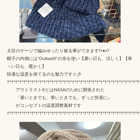
太目のゲージで編みゆったり被る事ができますʕ•ᴥ•ʔ
帽子の内側には”Outlast®”の糸を使い【暑い日も、涼しく】【寒
～い日も、暖かく】
快適な温度を保てるのも魅力です☆彡
†*†*†*†*†*†*†*†*†*†*†*†*†*†*†*†*†*†*†*†*†*†*†*†*†*†*†*†*†*†*†*†*†
アウトラスト®とはNASAのために開発された
『暑いときでも、寒いときでも、ずっと快適に』
がコンセプトの温度調整素材です
†*†*†*†*†*†*†*†*†*†*†*†*†*†*†*†*†*†*†*†*†*†*†*†*†*†*†*†*†*†*†*†*†