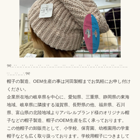
୨୧‥∵‥‥∵‥‥∵‥‥∵‥‥∵‥‥∵‥‥∵‥‥∵‥‥∵‥‥∵‥‥∵‥‥∵‥‥∵‥‥∵‥‥
∵‥‥∵‥‥∵୨୧
帽子の製造、OEM生産の事は河田製帽までお気軽にお申し付け
ください。
企業所在地の岐阜県を中心に、愛知県、三重県、静岡県の東海
地域、岐阜県に隣接する滋賀県、長野県の他、福井県、石川
県、富山県の北陸地域よりアパレルブランド様のオリジナル帽
子などの帽子製造、帽子のOEM生産を広く承っております。
この他帽子の卸販売として、小学校、保育園、幼稚園用の学童
帽子なども広く取り扱っております。学校用帽子につきまして