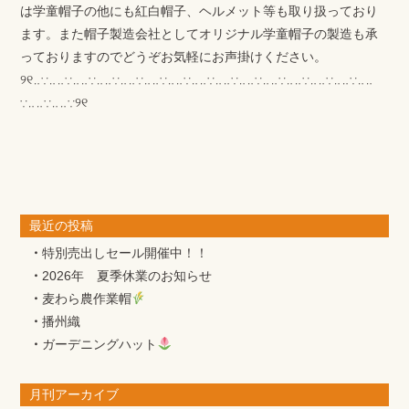
は学童帽子の他にも紅白帽子、ヘルメット等も取り扱っており
ます。また帽子製造会社としてオリジナル学童帽子の製造も承
っておりますのでどうぞお気軽にお声掛けください。
୨୧‥∵‥‥∵‥‥∵‥‥∵‥‥∵‥‥∵‥‥∵‥‥∵‥‥∵‥‥∵‥‥∵‥‥∵‥‥∵‥‥∵‥‥
∵‥‥∵‥‥∵୨୧
最近の投稿
特別売出しセール開催中！！
2026年 夏季休業のお知らせ
麦わら農作業帽
播州織
ガーデニングハット
月刊アーカイブ