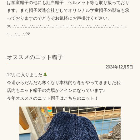
は学童帽子の他にも紅白帽子、ヘルメット等も取り扱っており
ます。また帽子製造会社としてオリジナル学童帽子の製造も承
っておりますのでどうぞお気軽にお声掛けください。
୨୧‥∵‥‥∵‥‥∵‥‥∵‥‥∵‥‥∵‥‥∵‥‥∵‥‥∵‥‥∵‥‥∵‥‥∵‥‥∵‥‥∵‥‥
∵‥‥∵‥‥∵୨୧
オススメのニット帽子
2024年12月5日
12月に入りました
今週からだんだん寒くなり本格的な冬がやってきましたね
店内もニット帽子の売場がメインになっています♪
今年オススメのニット帽子はこちらのニット！