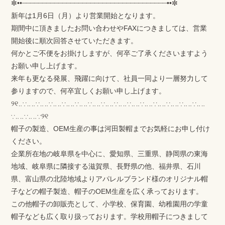
✼••┈┈┈┈┈┈┈┈┈┈┈┈┈┈┈┈┈┈┈┈┈┈┈┈┈┈┈┈┈┈┈┈┈┈┈┈••✼
新年は1月6日（月）より営業開始となります。
期間中に頂きましたお問い合わせやFAXにつきましては、営業
開始後に順次回答させていただきます。
何かとご不便をお掛けしますが、何卒ご了承くださいますよう
お願い申し上げます。
来年も更なる発展、飛躍に向けて、社員一同より一層努力して
参りますので、何卒宜しくお願い申し上げます。
୨୧‥∵‥‥∵‥‥∵‥‥∵‥‥∵‥‥∵‥‥∵‥‥∵‥‥∵‥‥∵‥‥∵‥‥∵‥‥∵‥‥∵‥‥
∵‥‥∵‥‥∵୨୧
帽子の製造、OEM生産の事は河田製帽までお気軽にお申し付け
ください。
企業所在地の岐阜県を中心に、愛知県、三重県、静岡県の東海
地域、岐阜県に隣接する滋賀県、長野県の他、福井県、石川
県、富山県の北陸地域よりアパレルブランド様のオリジナル帽
子などの帽子製造、帽子のOEM生産を広く承っております。
この他帽子の卸販売として、小学校、保育園、幼稚園用の学童
帽子なども広く取り扱っております。学校用帽子につきまして